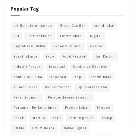
Popular Tag
artificial intelligence
Bisnis Camilan
brand lokal
BRI
Cafe Kekinian
Coffee Shop
Digital
Digitalisasi UMKM
Ekonomi Global
ekspor
Event Jakarta
Expo
Food Festival
Hari Kartini
Industri Fesyen
investasi
Kebijakan Ekonomi
Konflik AS China
Koperasi
Kopi
Kredit Bank
Kuliner Lokal
Kuliner Sehat
Opini Mahasiswa
Pakar Ekonomi
Pemberdayaan Ekonomi
Pertanian Berkelanjutan
Produk Lokal
Shopee
Snack
startup
tarif
Tarif Impor AS
trump
UMKM
UMKM Bogor
UMKM Digital