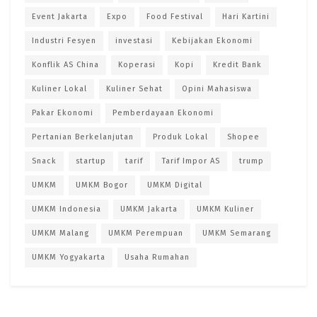
Event Jakarta
Expo
Food Festival
Hari Kartini
Industri Fesyen
investasi
Kebijakan Ekonomi
Konflik AS China
Koperasi
Kopi
Kredit Bank
Kuliner Lokal
Kuliner Sehat
Opini Mahasiswa
Pakar Ekonomi
Pemberdayaan Ekonomi
Pertanian Berkelanjutan
Produk Lokal
Shopee
Snack
startup
tarif
Tarif Impor AS
trump
UMKM
UMKM Bogor
UMKM Digital
UMKM Indonesia
UMKM Jakarta
UMKM Kuliner
UMKM Malang
UMKM Perempuan
UMKM Semarang
UMKM Yogyakarta
Usaha Rumahan