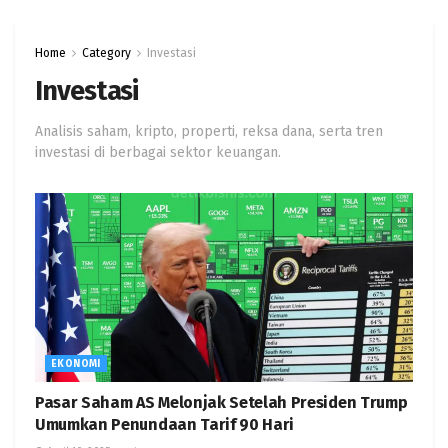
Home
Category
Investasi
Investasi
Analisis saham, kripto, properti, reksa dana, serta tren
investasi di berbagai sektor keuangan.
EKONOMI
Pasar Saham AS Melonjak Setelah Presiden Trump
Umumkan Penundaan Tarif 90 Hari