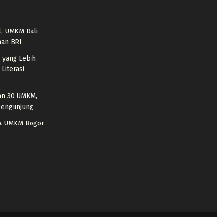
l, UMKM Bali
han BRI
 yang Lebih
Literasi
kan 30 UMKM,
 Pengunjung
ya UMKM Bogor