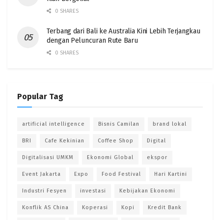
0 SHARES
Terbang dari Bali ke Australia Kini Lebih Terjangkau
dengan Peluncuran Rute Baru
0 SHARES
Popular Tag
artificial intelligence
Bisnis Camilan
brand lokal
BRI
Cafe Kekinian
Coffee Shop
Digital
Digitalisasi UMKM
Ekonomi Global
ekspor
Event Jakarta
Expo
Food Festival
Hari Kartini
Industri Fesyen
investasi
Kebijakan Ekonomi
Konflik AS China
Koperasi
Kopi
Kredit Bank