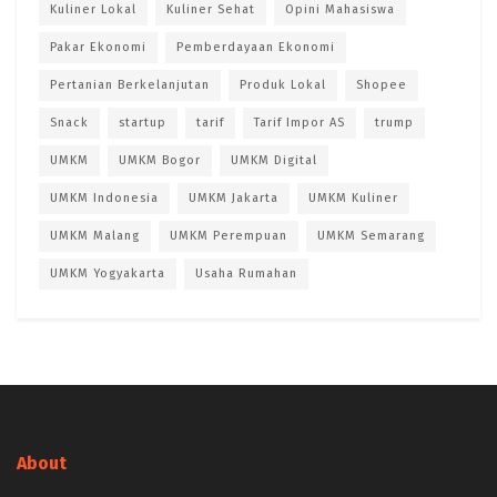
Kuliner Lokal
Kuliner Sehat
Opini Mahasiswa
Pakar Ekonomi
Pemberdayaan Ekonomi
Pertanian Berkelanjutan
Produk Lokal
Shopee
Snack
startup
tarif
Tarif Impor AS
trump
UMKM
UMKM Bogor
UMKM Digital
UMKM Indonesia
UMKM Jakarta
UMKM Kuliner
UMKM Malang
UMKM Perempuan
UMKM Semarang
UMKM Yogyakarta
Usaha Rumahan
About