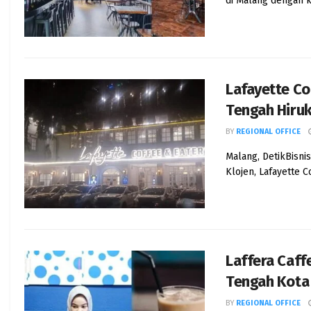
di Malang dengan 
Lafayette Co
Tengah Hiruk
BY
REGIONAL OFFICE
Malang, DetikBisni
Klojen, Lafayette C
Laffera Caf
Tengah Kota
BY
REGIONAL OFFICE