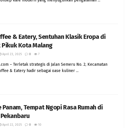
konsep kafe modern yang menyuguhkan pengalaman ...
ffee & Eatery, Sentuhan Klasik Eropa di
 Pikuk Kota Malang
April 23, 2025
0
7
s.com – Terletak strategis di Jalan Semeru No. 2, Kecamatan
offee & Eatery hadir sebagai oase kuliner ...
fe Panam, Tempat Ngopi Rasa Rumah di
 Pekanbaru
April 22, 2025
0
10