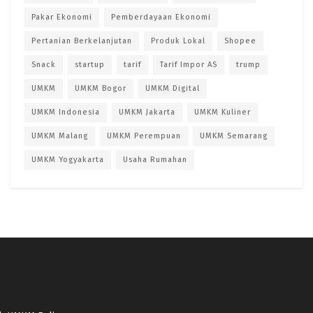
Pakar Ekonomi
Pemberdayaan Ekonomi
Pertanian Berkelanjutan
Produk Lokal
Shopee
Snack
startup
tarif
Tarif Impor AS
trump
UMKM
UMKM Bogor
UMKM Digital
UMKM Indonesia
UMKM Jakarta
UMKM Kuliner
UMKM Malang
UMKM Perempuan
UMKM Semarang
UMKM Yogyakarta
Usaha Rumahan