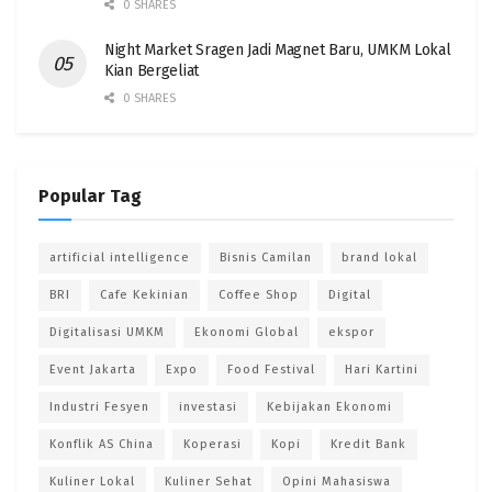
0 SHARES
Night Market Sragen Jadi Magnet Baru, UMKM Lokal
Kian Bergeliat
0 SHARES
Popular Tag
artificial intelligence
Bisnis Camilan
brand lokal
BRI
Cafe Kekinian
Coffee Shop
Digital
Digitalisasi UMKM
Ekonomi Global
ekspor
Event Jakarta
Expo
Food Festival
Hari Kartini
Industri Fesyen
investasi
Kebijakan Ekonomi
Konflik AS China
Koperasi
Kopi
Kredit Bank
Kuliner Lokal
Kuliner Sehat
Opini Mahasiswa