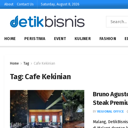
About
Contact Us
Saturday, August 8, 2026
HOME
PERISTIWA
EVENT
KULINER
FASHION
E
Home
Tag
Cafe Kekinian
Tag:
Cafe Kekinian
Bruno Agusto
Steak Premi
BY
REGIONAL OFFICE
Malang, DetikBisni