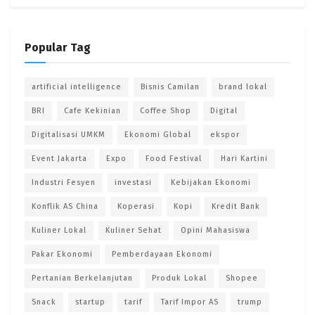
Popular Tag
artificial intelligence
Bisnis Camilan
brand lokal
BRI
Cafe Kekinian
Coffee Shop
Digital
Digitalisasi UMKM
Ekonomi Global
ekspor
Event Jakarta
Expo
Food Festival
Hari Kartini
Industri Fesyen
investasi
Kebijakan Ekonomi
Konflik AS China
Koperasi
Kopi
Kredit Bank
Kuliner Lokal
Kuliner Sehat
Opini Mahasiswa
Pakar Ekonomi
Pemberdayaan Ekonomi
Pertanian Berkelanjutan
Produk Lokal
Shopee
Snack
startup
tarif
Tarif Impor AS
trump