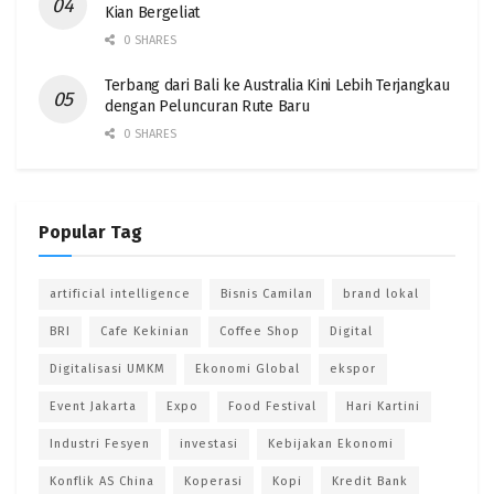
Kian Bergeliat
0 SHARES
Terbang dari Bali ke Australia Kini Lebih Terjangkau
dengan Peluncuran Rute Baru
0 SHARES
Popular Tag
artificial intelligence
Bisnis Camilan
brand lokal
BRI
Cafe Kekinian
Coffee Shop
Digital
Digitalisasi UMKM
Ekonomi Global
ekspor
Event Jakarta
Expo
Food Festival
Hari Kartini
Industri Fesyen
investasi
Kebijakan Ekonomi
Konflik AS China
Koperasi
Kopi
Kredit Bank