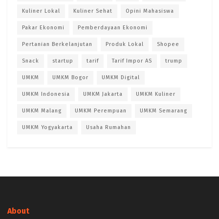
Kuliner Lokal
Kuliner Sehat
Opini Mahasiswa
Pakar Ekonomi
Pemberdayaan Ekonomi
Pertanian Berkelanjutan
Produk Lokal
Shopee
Snack
startup
tarif
Tarif Impor AS
trump
UMKM
UMKM Bogor
UMKM Digital
UMKM Indonesia
UMKM Jakarta
UMKM Kuliner
UMKM Malang
UMKM Perempuan
UMKM Semarang
UMKM Yogyakarta
Usaha Rumahan
About