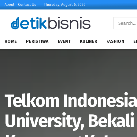
About
Contact Us
Thursday, August 6, 2026
HOME
PERISTIWA
EVENT
KULINER
FASHION
E
Telkom Indonesi
University, Bekali