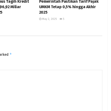
us Tagih Kredit
Pemerintah Pastikan Tarif Pajak
96,92 Miliar
UMKM Tetap 0,5% hingga Akhir
25
2025
May 2, 2025
5
*
marked