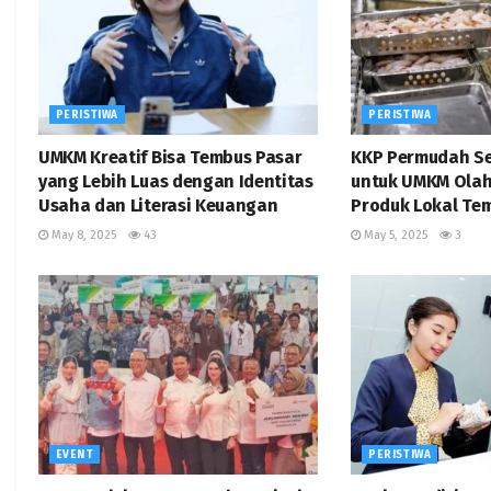
PERISTIWA
PERISTIWA
UMKM Kreatif Bisa Tembus Pasar
KKP Permudah Se
yang Lebih Luas dengan Identitas
untuk UMKM Olah
Usaha dan Literasi Keuangan
Produk Lokal Te
May 8, 2025
43
May 5, 2025
3
EVENT
PERISTIWA