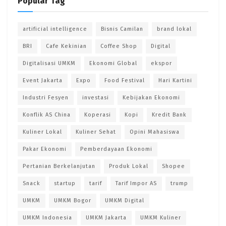
Popular Tag
artificial intelligence
Bisnis Camilan
brand lokal
BRI
Cafe Kekinian
Coffee Shop
Digital
Digitalisasi UMKM
Ekonomi Global
ekspor
Event Jakarta
Expo
Food Festival
Hari Kartini
Industri Fesyen
investasi
Kebijakan Ekonomi
Konflik AS China
Koperasi
Kopi
Kredit Bank
Kuliner Lokal
Kuliner Sehat
Opini Mahasiswa
Pakar Ekonomi
Pemberdayaan Ekonomi
Pertanian Berkelanjutan
Produk Lokal
Shopee
Snack
startup
tarif
Tarif Impor AS
trump
UMKM
UMKM Bogor
UMKM Digital
UMKM Indonesia
UMKM Jakarta
UMKM Kuliner