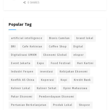
0 SHARES
Popular Tag
artificial intelligence
Bisnis Camilan
brand lokal
BRI
Cafe Kekinian
Coffee Shop
Digital
Digitalisasi UMKM
Ekonomi Global
ekspor
Event Jakarta
Expo
Food Festival
Hari Kartini
Industri Fesyen
investasi
Kebijakan Ekonomi
Konflik AS China
Koperasi
Kopi
Kredit Bank
Kuliner Lokal
Kuliner Sehat
Opini Mahasiswa
Pakar Ekonomi
Pemberdayaan Ekonomi
Pertanian Berkelanjutan
Produk Lokal
Shopee