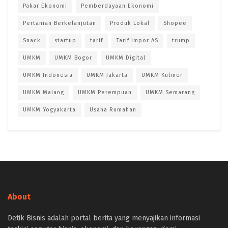
Pakar Ekonomi
Pemberdayaan Ekonomi
Pertanian Berkelanjutan
Produk Lokal
Shopee
Snack
startup
tarif
Tarif Impor AS
trump
UMKM
UMKM Bogor
UMKM Digital
UMKM Indonesia
UMKM Jakarta
UMKM Kuliner
UMKM Malang
UMKM Perempuan
UMKM Semarang
UMKM Yogyakarta
Usaha Rumahan
About
Detik Bisnis adalah portal berita yang menyajikan informasi