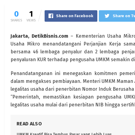
0
1
Share on Facebook
Share on T
SHARES
VIEWS
Jakarta, DetikBisnis.com
– Kementerian Usaha Mikro
Usaha Mikro menandatangani Perjanjian Kerja sama
bersama 46 lembaga penyalur dan 2 lembaga penjami
penyaluran KUR terhadap pengusaha UMKM semakin dip
Penandatanganan ini menegaskan komitmen pemer
dalam mengakses pembiayaan. Menteri UMKM Maman 
legalitas usaha dari penerbitan Nomor Induk Berusaha (N
“Pemerintah, memastikan kesiapan pengusaha UM
legalitas usaha mulai dari penerbitan NIB hingga sertif
READ ALSO
UMKM Kreatif Bisa Tembus Pasar yang Lebih Luas