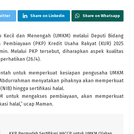
witter
Share on Linkedin
Share on Whatsapp
 Kecil dan Menengah (UMKM) melalui Deputi Bidang
 Pembiayaan (PKP) Kredit Usaha Rakyat (KUR) 2025
n. Melalui PKP tersebut, diharapkan aspek kualitas
erhatikan (26/4).
intah untuk memperkuat kesiapan pengusaha UMKM
Abdurrahman menyatakan pihaknya akan memperkuat
IB) hingga sertifikasi halal.
KM untuk mengakses pembiayaan, akan memperkuat
ikasi halal,” ucap Maman.
KKP Permudah Sertifikasi HACCP untuk UMKM Olahan