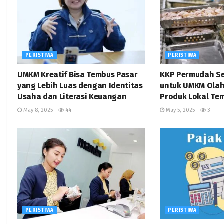
PERISTIWA
PERISTIWA
UMKM Kreatif Bisa Tembus Pasar
KKP Permudah Se
yang Lebih Luas dengan Identitas
untuk UMKM Olah
Usaha dan Literasi Keuangan
Produk Lokal Te
May 8, 2025
44
May 5, 2025
3
PERISTIWA
PERISTIWA