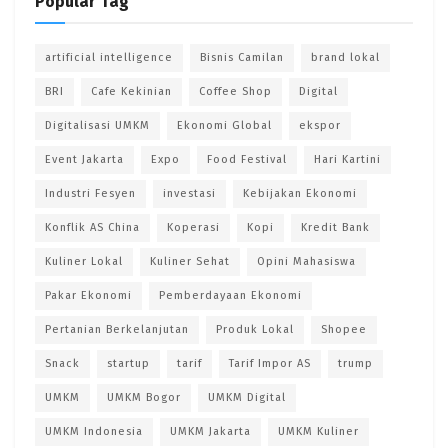
Popular Tag
artificial intelligence
Bisnis Camilan
brand lokal
BRI
Cafe Kekinian
Coffee Shop
Digital
Digitalisasi UMKM
Ekonomi Global
ekspor
Event Jakarta
Expo
Food Festival
Hari Kartini
Industri Fesyen
investasi
Kebijakan Ekonomi
Konflik AS China
Koperasi
Kopi
Kredit Bank
Kuliner Lokal
Kuliner Sehat
Opini Mahasiswa
Pakar Ekonomi
Pemberdayaan Ekonomi
Pertanian Berkelanjutan
Produk Lokal
Shopee
Snack
startup
tarif
Tarif Impor AS
trump
UMKM
UMKM Bogor
UMKM Digital
UMKM Indonesia
UMKM Jakarta
UMKM Kuliner