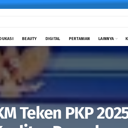
DUKASI
BEAUTY
DIGITAL
PERTANIAN
LAINNYA
M Teken PKP 202