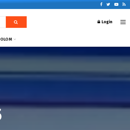
Login
KOLOM
5