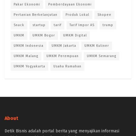
Pakar Ekonomi
Pemberdayaan Ekonomi
Pertanian Berkelanjutan
Produk Lokal
Shopee
Snack
startup
tarif
Tarif Impor AS
trump
UMKM
UMKM Bogor
UMKM Digital
UMKM Indonesia
UMKM Jakarta
UMKM Kuliner
UMKM Malang
UMKM Perempuan
UMKM Semarang
UMKM Yogyakarta
Usaha Rumahan
About
Detik Bisnis adalah portal berita yang menyajikan informasi