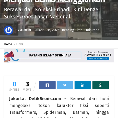
Berawal dari Koleksi Pribadi, Kini Denzel
Sukses Gaet Pasar Nasional
BY
ADMIN
April 28, 2025
Reading Time: 1 min read
Home
Hobi
0
3
SHARES
VIEWS
Jakarta, DetikBisnis.com
– Berawal dari hobi
mengoleksi tokoh karakter fiksi seperti
Transformers, Spiderman, Batman, hingga