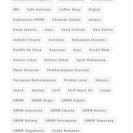
BRI
Cafe Kekinian
Coffee Shop
Digital
Digitalisasi UMKM
Ekonomi Global
ekspor
Event Jakarta
Expo
Food Festival
Hari Kartini
Industri Fesyen
investasi
Kebijakan Ekonomi
Konflik AS China
Koperasi
Kopi
Kredit Bank
Kuliner Lokal
Kuliner Sehat
Opini Mahasiswa
Pakar Ekonomi
Pemberdayaan Ekonomi
Pertanian Berkelanjutan
Produk Lokal
Shopee
Snack
startup
tarif
Tarif Impor AS
trump
UMKM
UMKM Bogor
UMKM Digital
UMKM Indonesia
UMKM Jakarta
UMKM Kuliner
UMKM Malang
UMKM Perempuan
UMKM Semarang
UMKM Yogyakarta
Usaha Rumahan