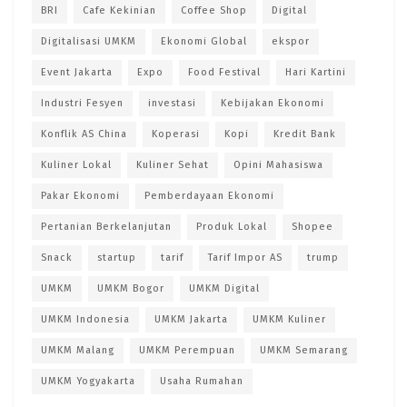
BRI
Cafe Kekinian
Coffee Shop
Digital
Digitalisasi UMKM
Ekonomi Global
ekspor
Event Jakarta
Expo
Food Festival
Hari Kartini
Industri Fesyen
investasi
Kebijakan Ekonomi
Konflik AS China
Koperasi
Kopi
Kredit Bank
Kuliner Lokal
Kuliner Sehat
Opini Mahasiswa
Pakar Ekonomi
Pemberdayaan Ekonomi
Pertanian Berkelanjutan
Produk Lokal
Shopee
Snack
startup
tarif
Tarif Impor AS
trump
UMKM
UMKM Bogor
UMKM Digital
UMKM Indonesia
UMKM Jakarta
UMKM Kuliner
UMKM Malang
UMKM Perempuan
UMKM Semarang
UMKM Yogyakarta
Usaha Rumahan