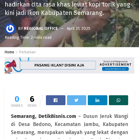
hadirkan cita rasa khas lewat kopi torik yang
kini jadi ikon Kabupaten Semarang.
BY
REGIONAL OFFICE
April 21, 2025
Reading Time: 2 mins read
Home
Pertanian
0
6
SHARES
VIEWS
Semarang, DetikBisnis.com
– Dusun Jeruk Wangi
di Desa Bedono, Kecamatan Jambu, Kabupaten
Semarang, merupakan wilayah yang lekat dengan