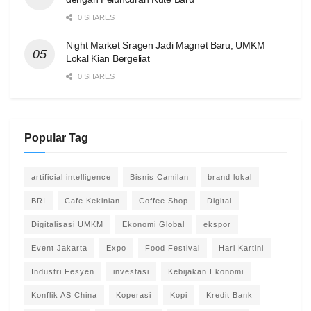
0 SHARES
Night Market Sragen Jadi Magnet Baru, UMKM
Lokal Kian Bergeliat
0 SHARES
Popular Tag
artificial intelligence
Bisnis Camilan
brand lokal
BRI
Cafe Kekinian
Coffee Shop
Digital
Digitalisasi UMKM
Ekonomi Global
ekspor
Event Jakarta
Expo
Food Festival
Hari Kartini
Industri Fesyen
investasi
Kebijakan Ekonomi
Konflik AS China
Koperasi
Kopi
Kredit Bank