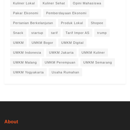
Kuliner Lokal
Kuliner Sehat
Opini Mahasiswa
Pakar Ekonomi
Pemberdayaan Ekonomi
Pertanian Berkelanjutan
Produk Lokal
Shopee
Snack
startup
tarif
Tarif Impor AS
trump
UMKM
UMKM Bogor
UMKM Digital
UMKM Indonesia
UMKM Jakarta
UMKM Kuliner
UMKM Malang
UMKM Perempuan
UMKM Semarang
UMKM Yogyakarta
Usaha Rumahan
About