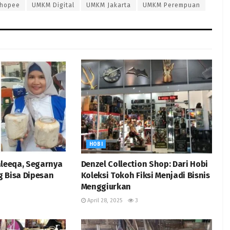
hopee
UMKM Digital
UMKM Jakarta
UMKM Perempuan
HOBI
aleeqa, Segarnya
Denzel Collection Shop: Dari Hobi
 Bisa Dipesan
Koleksi Tokoh Fiksi Menjadi Bisnis
Menggiurkan
April 28, 2025
3