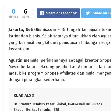
0
6
Share on Facebook
Share on T
SHARES
VIEWS
Jakarta, DetikBisnis.com
– Di tengah kemajuan tekno
karier dan bisnis. Salah satunya ditunjukkan oleh Agusti
yang berhasil bangkit dari pemutusan hubungan kerja d
kecantikan.
Agustin memulai perjalanannya sebagai kreator Shope
Meski berlatar belakang pendidikan Akuntansi dan tan
masuk ke program Shopee Affiliates dan mulai mengem
dengan perangkat sederhana.
READ ALSO
Bali Nature Tembus Pasar Global, UMKM Bali Ini Sukses
Ekspor Berkat Sentuhan BRI