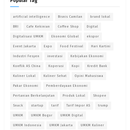
Popular Tag
artificial intelligence
Bisnis Camilan
brand lokal
BRI
Cafe Kekinian
Coffee Shop
Digital
Digitalisasi UMKM
Ekonomi Global
ekspor
Event Jakarta
Expo
Food Festival
Hari Kartini
Industri Fesyen
investasi
Kebijakan Ekonomi
Konflik AS China
Koperasi
Kopi
Kredit Bank
Kuliner Lokal
Kuliner Sehat
Opini Mahasiswa
Pakar Ekonomi
Pemberdayaan Ekonomi
Pertanian Berkelanjutan
Produk Lokal
Shopee
Snack
startup
tarif
Tarif Impor AS
trump
UMKM
UMKM Bogor
UMKM Digital
UMKM Indonesia
UMKM Jakarta
UMKM Kuliner