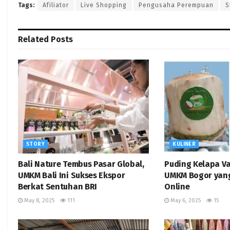
Tags:
Afiliator
Live Shopping
Pengusaha Perempuan
S
Related
Posts
STORY
KULINER
Bali Nature Tembus Pasar Global,
Puding Kelapa V
UMKM Bali Ini Sukses Ekspor
UMKM Bogor yang
Berkat Sentuhan BRI
Online
May 8, 2025
111
May 6, 2025
15