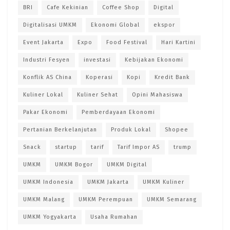
BRI
Cafe Kekinian
Coffee Shop
Digital
Digitalisasi UMKM
Ekonomi Global
ekspor
Event Jakarta
Expo
Food Festival
Hari Kartini
Industri Fesyen
investasi
Kebijakan Ekonomi
Konflik AS China
Koperasi
Kopi
Kredit Bank
Kuliner Lokal
Kuliner Sehat
Opini Mahasiswa
Pakar Ekonomi
Pemberdayaan Ekonomi
Pertanian Berkelanjutan
Produk Lokal
Shopee
Snack
startup
tarif
Tarif Impor AS
trump
UMKM
UMKM Bogor
UMKM Digital
UMKM Indonesia
UMKM Jakarta
UMKM Kuliner
UMKM Malang
UMKM Perempuan
UMKM Semarang
UMKM Yogyakarta
Usaha Rumahan