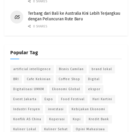
0 SHARES
Terbang dari Bali ke Australia Kini Lebih Terjangkau
dengan Peluncuran Rute Baru
0 SHARES
Popular Tag
artificial intelligence
Bisnis Camilan
brand lokal
BRI
Cafe Kekinian
Coffee Shop
Digital
Digitalisasi UMKM
Ekonomi Global
ekspor
Event Jakarta
Expo
Food Festival
Hari Kartini
Industri Fesyen
investasi
Kebijakan Ekonomi
Konflik AS China
Koperasi
Kopi
Kredit Bank
Kuliner Lokal
Kuliner Sehat
Opini Mahasiswa