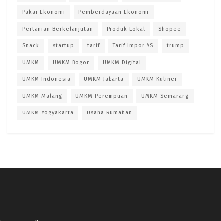
Pakar Ekonomi
Pemberdayaan Ekonomi
Pertanian Berkelanjutan
Produk Lokal
Shopee
Snack
startup
tarif
Tarif Impor AS
trump
UMKM
UMKM Bogor
UMKM Digital
UMKM Indonesia
UMKM Jakarta
UMKM Kuliner
UMKM Malang
UMKM Perempuan
UMKM Semarang
UMKM Yogyakarta
Usaha Rumahan