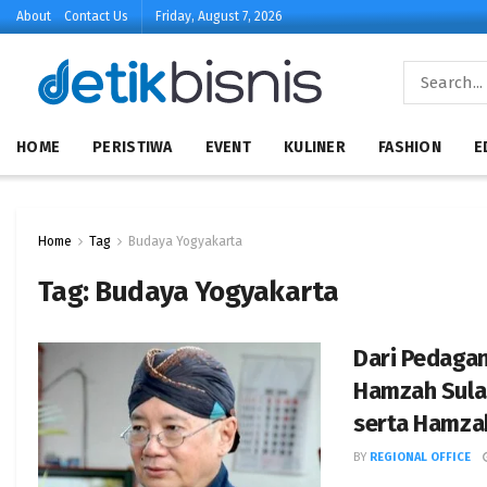
About
Contact Us
Friday, August 7, 2026
HOME
PERISTIWA
EVENT
KULINER
FASHION
E
Home
Tag
Budaya Yogyakarta
Tag:
Budaya Yogyakarta
Dari Pedagan
Hamzah Sula
serta Hamza
BY
REGIONAL OFFICE