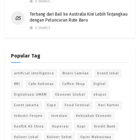
0 SHARES
Terbang dari Bali ke Australia Kini Lebih Terjangkau
dengan Peluncuran Rute Baru
0 SHARES
Popular Tag
artificial intelligence
Bisnis Camilan
brand lokal
BRI
Cafe Kekinian
Coffee Shop
Digital
Digitalisasi UMKM
Ekonomi Global
ekspor
Event Jakarta
Expo
Food Festival
Hari Kartini
Industri Fesyen
investasi
Kebijakan Ekonomi
Konflik AS China
Koperasi
Kopi
Kredit Bank
Kuliner Lokal
Kuliner Sehat
Opini Mahasiswa