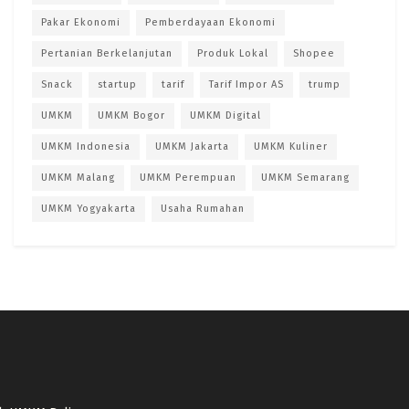
Pakar Ekonomi
Pemberdayaan Ekonomi
Pertanian Berkelanjutan
Produk Lokal
Shopee
Snack
startup
tarif
Tarif Impor AS
trump
UMKM
UMKM Bogor
UMKM Digital
UMKM Indonesia
UMKM Jakarta
UMKM Kuliner
UMKM Malang
UMKM Perempuan
UMKM Semarang
UMKM Yogyakarta
Usaha Rumahan