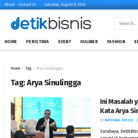
About
Contact Us
Saturday, August 8, 2026
HOME
PERISTIWA
EVENT
KULINER
FASHION
E
Home
Tag
Arya Sinulingga
Tag:
Arya Sinulingga
Ini Masalah 
Kata Arya Si
BY
NATIONAL OFFICE
Surabaya, DetikBis