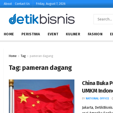
About
Contact Us
Friday, August 7, 2026
HOME
PERISTIWA
EVENT
KULINER
FASHION
E
Home
Tag
pameran dagang
Tag:
pameran dagang
China Buka P
UMKM Indone
BY
NATIONAL OFFICE
Jakarta, DetikBis