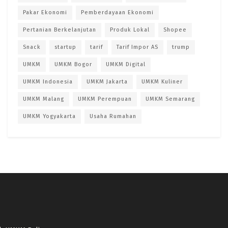
Pakar Ekonomi
Pemberdayaan Ekonomi
Pertanian Berkelanjutan
Produk Lokal
Shopee
Snack
startup
tarif
Tarif Impor AS
trump
UMKM
UMKM Bogor
UMKM Digital
UMKM Indonesia
UMKM Jakarta
UMKM Kuliner
UMKM Malang
UMKM Perempuan
UMKM Semarang
UMKM Yogyakarta
Usaha Rumahan