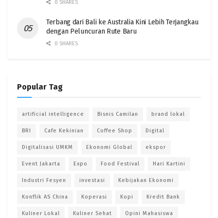
0 SHARES
Terbang dari Bali ke Australia Kini Lebih Terjangkau
dengan Peluncuran Rute Baru
0 SHARES
Popular Tag
artificial intelligence
Bisnis Camilan
brand lokal
BRI
Cafe Kekinian
Coffee Shop
Digital
Digitalisasi UMKM
Ekonomi Global
ekspor
Event Jakarta
Expo
Food Festival
Hari Kartini
Industri Fesyen
investasi
Kebijakan Ekonomi
Konflik AS China
Koperasi
Kopi
Kredit Bank
Kuliner Lokal
Kuliner Sehat
Opini Mahasiswa