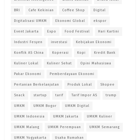
BRI
Cafe Kekinian
Coffee Shop
Digital
Digitalisasi UMKM
Ekonomi Global
ekspor
Event Jakarta
Expo
Food Festival
Hari Kartini
Industri Fesyen
investasi
Kebijakan Ekonomi
Konflik AS China
Koperasi
Kopi
Kredit Bank
Kuliner Lokal
Kuliner Sehat
Opini Mahasiswa
Pakar Ekonomi
Pemberdayaan Ekonomi
Pertanian Berkelanjutan
Produk Lokal
Shopee
Snack
startup
tarif
Tarif Impor AS
trump
UMKM
UMKM Bogor
UMKM Digital
UMKM Indonesia
UMKM Jakarta
UMKM Kuliner
UMKM Malang
UMKM Perempuan
UMKM Semarang
UMKM Yogyakarta
Usaha Rumahan