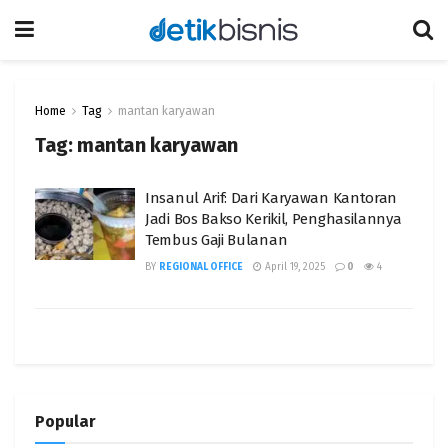
Home
Tag
mantan karyawan
Tag:
mantan karyawan
Insanul Arif: Dari Karyawan Kantoran
Jadi Bos Bakso Kerikil, Penghasilannya
Tembus Gaji Bulanan
BY
REGIONAL OFFICE
April 19, 2025
0
4
Popular