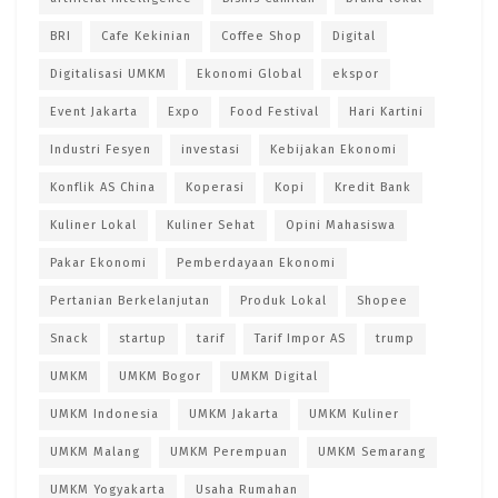
BRI
Cafe Kekinian
Coffee Shop
Digital
Digitalisasi UMKM
Ekonomi Global
ekspor
Event Jakarta
Expo
Food Festival
Hari Kartini
Industri Fesyen
investasi
Kebijakan Ekonomi
Konflik AS China
Koperasi
Kopi
Kredit Bank
Kuliner Lokal
Kuliner Sehat
Opini Mahasiswa
Pakar Ekonomi
Pemberdayaan Ekonomi
Pertanian Berkelanjutan
Produk Lokal
Shopee
Snack
startup
tarif
Tarif Impor AS
trump
UMKM
UMKM Bogor
UMKM Digital
UMKM Indonesia
UMKM Jakarta
UMKM Kuliner
UMKM Malang
UMKM Perempuan
UMKM Semarang
UMKM Yogyakarta
Usaha Rumahan