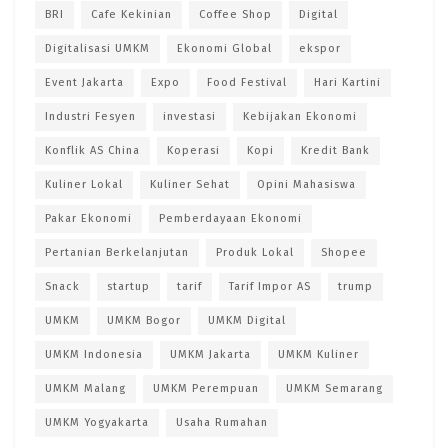
BRI
Cafe Kekinian
Coffee Shop
Digital
Digitalisasi UMKM
Ekonomi Global
ekspor
Event Jakarta
Expo
Food Festival
Hari Kartini
Industri Fesyen
investasi
Kebijakan Ekonomi
Konflik AS China
Koperasi
Kopi
Kredit Bank
Kuliner Lokal
Kuliner Sehat
Opini Mahasiswa
Pakar Ekonomi
Pemberdayaan Ekonomi
Pertanian Berkelanjutan
Produk Lokal
Shopee
Snack
startup
tarif
Tarif Impor AS
trump
UMKM
UMKM Bogor
UMKM Digital
UMKM Indonesia
UMKM Jakarta
UMKM Kuliner
UMKM Malang
UMKM Perempuan
UMKM Semarang
UMKM Yogyakarta
Usaha Rumahan