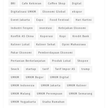
BRI
Cafe Kekinian
Coffee Shop
Digital
Digitalisasi UMKM
Ekonomi Global
ekspor
Event Jakarta
Expo
Food Festival
Hari Kartini
Industri Fesyen
investasi
Kebijakan Ekonomi
Konflik AS China
Koperasi
Kopi
Kredit Bank
Kuliner Lokal
Kuliner Sehat
Opini Mahasiswa
Pakar Ekonomi
Pemberdayaan Ekonomi
Pertanian Berkelanjutan
Produk Lokal
Shopee
Snack
startup
tarif
Tarif Impor AS
trump
UMKM
UMKM Bogor
UMKM Digital
UMKM Indonesia
UMKM Jakarta
UMKM Kuliner
UMKM Malang
UMKM Perempuan
UMKM Semarang
UMKM Yogyakarta
Usaha Rumahan