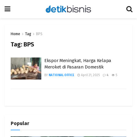
Home
Tag
BPS
Tag:
BPS
Ekspor Meningkat, Harga Kelapa
Meroket di Pasaran Domestik
BY
NATIONAL OFFICE
April 21, 2025
4
5
Popular